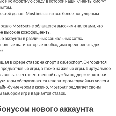
ю и комфортную среду, в которой наши клиенты смогут
пытом.
остей делает Mostbet casino все более популярным
ркало Mostbet не облагается высокими налогами, что
лее высокие коэффициенты.
 аккаунты в различных социальных сетях.
сновные шаги, которые необходимо предпринять для
t.
ая в сфере ставок на спорт и киберспорт. Он гордится
 предматчевые игры, а также на живые игры. Виртуальное
ывов за счет ответственной службы поддержки, которая
имуляторы обслуживаются генератором случайных чисел и
йн-букмекером и казино, Mostbet предлагает своим
 выбором игр и вариантов ставок.
бонусом нового аккаунта