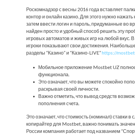
Роскомнадзор с весны 2016 года вставляет палк
контор и онлайн казино. Для этого нужно нажать
затем ввести логин и пароль, придуманные во в
найден просто и удобный способ решить эту пр
игровых автоматов и живых игр на любой вкус. В
игроки показывают свои достижения. Наибольш
разделы “Казино” и “Казино-LIVE”
https://mostbet
Мобильное приложение Mostbet UZ полност
функционала.
Это означает, что вы можете спокойно попол
раскрывая своей личности.
Важно отметить, что вывод средств возмож
пополнения счета.
Это означает, что стоимость (номинал) ставки в
копирайтер для Mostbet, важно понимать значен
России компания работает под названием “Спор