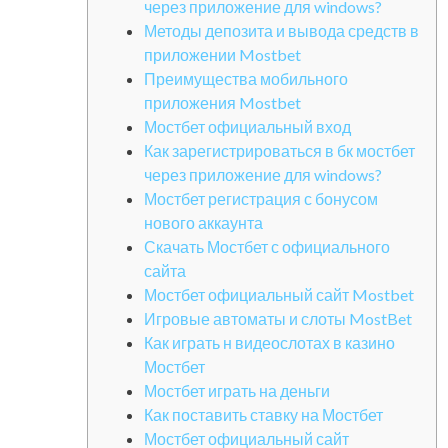
через приложение для windows?
Методы депозита и вывода средств в
приложении Mostbet
Преимущества мобильного
приложения Mostbet
Мостбет официальный вход
Как зарегистрироваться в бк мостбет
через приложение для windows?
Мостбет регистрация с бонусом
нового аккаунта
Скачать Мостбет с официального
сайта
Мостбет официальный сайт Mostbet
Игровые автоматы и слоты MostBet
Как играть н видеослотах в казино
Мостбет
Мостбет играть на деньги
Как поставить ставку на Мостбет
Мостбет официальный сайт