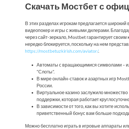
Скачать Мостбет с офиц
В этих разделах игрокам предлагается широкий 
видеопокер и игры с живыми дилерами. Благода
через сайт-зеркало, Mostbet гарантирует своим 
нередко блокируется, поскольку на нем предст
https://mostbetuzkirish.com/aviator/
.
Автоматы с вращающимися символами – ил
“Слоты”.
В мире онлайн-ставок и азартных игр Most
России.
Виртуальное казино заслужило множество 
поддержки, которая работает круглосуточн
В зависимости от того, как вы хотите испо
приветственный бонус вам больше подходи
Можно бесплатно играть в игровые аппараты ил