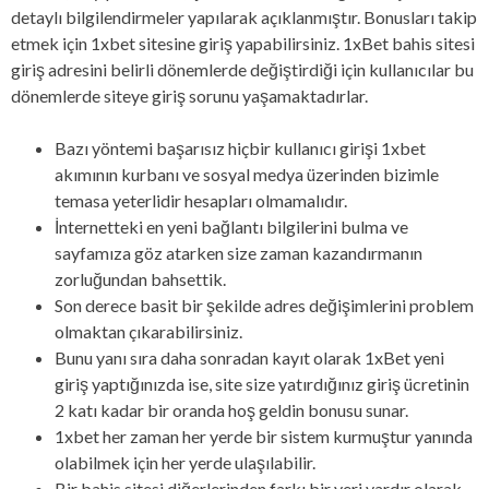
detaylı bilgilendirmeler yapılarak açıklanmıştır. Bonusları takip
etmek için 1xbet sitesine giriş yapabilirsiniz. 1xBet bahis sitesi
giriş adresini belirli dönemlerde değiştirdiği için kullanıcılar bu
dönemlerde siteye giriş sorunu yaşamaktadırlar.
Bazı yöntemi başarısız hiçbir kullanıcı girişi 1xbet
akımının kurbanı ve sosyal medya üzerinden bizimle
temasa yeterlidir hesapları olmamalıdır.
İnternetteki en yeni bağlantı bilgilerini bulma ve
sayfamıza göz atarken size zaman kazandırmanın
zorluğundan bahsettik.
Son derece basit bir şekilde adres değişimlerini problem
olmaktan çıkarabilirsiniz.
Bunu yanı sıra daha sonradan kayıt olarak 1xBet yeni
giriş yaptığınızda ise, site size yatırdığınız giriş ücretinin
2 katı kadar bir oranda hoş geldin bonusu sunar.
1xbet her zaman her yerde bir sistem kurmuştur yanında
olabilmek için her yerde ulaşılabilir.
Bir bahis sitesi diğerlerinden farkı bir yeri vardır olarak