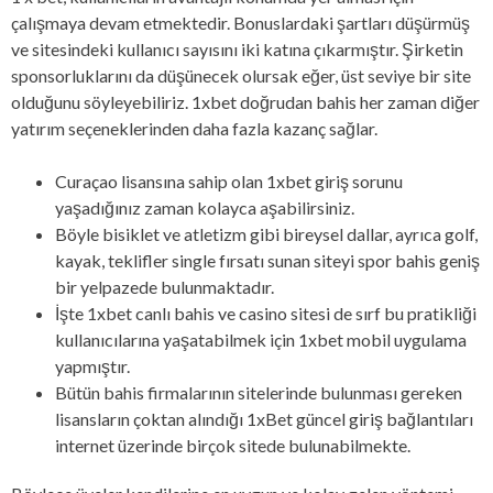
çalışmaya devam etmektedir. Bonuslardaki şartları düşürmüş
ve sitesindeki kullanıcı sayısını iki katına çıkarmıştır. Şirketin
sponsorluklarını da düşünecek olursak eğer, üst seviye bir site
olduğunu söyleyebiliriz. 1xbet doğrudan bahis her zaman diğer
yatırım seçeneklerinden daha fazla kazanç sağlar.
Curaçao lisansına sahip olan 1xbet giriş sorunu
yaşadığınız zaman kolayca aşabilirsiniz.
Böyle bisiklet ve atletizm gibi bireysel dallar, ayrıca golf,
kayak, teklifler single fırsatı sunan siteyi spor bahis geniş
bir yelpazede bulunmaktadır.
İşte 1xbet canlı bahis ve casino sitesi de sırf bu pratikliği
kullanıcılarına yaşatabilmek için 1xbet mobil uygulama
yapmıştır.
Bütün bahis firmalarının sitelerinde bulunması gereken
lisansların çoktan alındığı 1xBet güncel giriş bağlantıları
internet üzerinde birçok sitede bulunabilmekte.