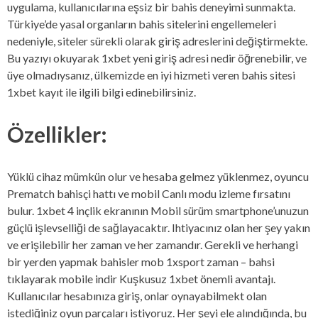
uygulama, kullanıcılarına eşsiz bir bahis deneyimi sunmakta.
Türkiye’de yasal organların bahis sitelerini engellemeleri
nedeniyle, siteler sürekli olarak giriş adreslerini değiştirmekte.
Bu yazıyı okuyarak 1xbet yeni giriş adresi nedir öğrenebilir, ve
üye olmadıysanız, ülkemizde en iyi hizmeti veren bahis sitesi
1xbet kayıt ile ilgili bilgi edinebilirsiniz.
Özellikler:
Yüklü cihaz mümkün olur ve hesaba gelmez yüklenmez, oyuncu
Prematch bahisçi hattı ve mobil Canlı modu izleme fırsatını
bulur. 1xbet 4 inçlik ekranının Mobil sürüm smartphone’unuzun
güçlü işlevselliği de sağlayacaktır. Ihtiyacınız olan her şey yakın
ve erişilebilir her zaman ve her zamandır. Gerekli ve herhangi
bir yerden yapmak bahisler mob 1xsport zaman – bahsi
tıklayarak mobile indir Kuşkusuz 1xbet önemli avantajı.
Kullanıcılar hesabınıza giriş, onlar oynayabilmekt olan
istediğiniz oyun parçaları istiyoruz. Her şeyi ele alındığında, bu