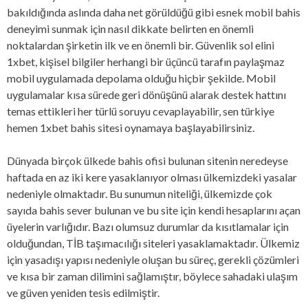
bakıldığında aslında daha net görüldüğü gibi esnek mobil bahis
deneyimi sunmak için nasıl dikkate belirten en önemli
noktalardan şirketin ilk ve en önemli bir. Güvenlik sol elini
1xbet, kişisel bilgiler herhangi bir üçüncü tarafın paylaşmaz
mobil uygulamada depolama olduğu hiçbir şekilde. Mobil
uygulamalar kısa sürede geri dönüşünü alarak destek hattını
temas ettikleri her türlü soruyu cevaplayabilir, sen türkiye
hemen 1xbet bahis sitesi oynamaya başlayabilirsiniz.
Dünyada birçok ülkede bahis ofisi bulunan sitenin neredeyse
haftada en az iki kere yasaklanıyor olması ülkemizdeki yasalar
nedeniyle olmaktadır. Bu sunumun niteliği, ülkemizde çok
sayıda bahis sever bulunan ve bu site için kendi hesaplarını açan
üyelerin varlığıdır. Bazı olumsuz durumlar da kısıtlamalar için
olduğundan, TİB taşımacılığı siteleri yasaklamaktadır. Ülkemiz
için yasadışı yapısı nedeniyle oluşan bu süreç, gerekli çözümleri
ve kısa bir zaman dilimini sağlamıştır, böylece sahadaki ulaşım
ve güven yeniden tesis edilmiştir.