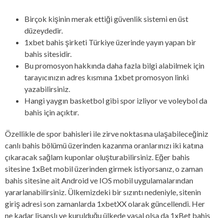
Birçok kişinin merak ettiği güvenlik sistemi en üst
düzeydedir.
1xbet bahis şirketi Türkiye üzerinde yayın yapan bir
bahis sitesidir.
Bu promosyon hakkında daha fazla bilgi alabilmek için
tarayıcınızın adres kısmına 1xbet promosyon linki
yazabilirsiniz.
Hangi yaygın basketbol gibi spor izliyor ve voleybol da
bahis için açıktır.
Özellikle de spor bahisleri ile zirve noktasına ulaşabileceğiniz
canlı bahis bölümü üzerinden kazanma oranlarınızı iki katına
çıkaracak sağlam kuponlar oluşturabilirsiniz. Eğer bahis
sitesine 1xBet mobil üzerinden girmek istiyorsanız, o zaman
bahis sitesine ait Android ve IOS mobil uygulamalarından
yararlanabilirsiniz. Ülkemizdeki bir sızıntı nedeniyle, sitenin
giriş adresi son zamanlarda 1xbetXX olarak güncellendi. Her
ne kadar lisanslı ve kurulduğu ülkede yasal olsa da 1xBet bahis