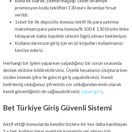
Buna ek olarak, sitenin mağlup 1xbet ikramiye
promosyon kodu teklifleri 130 euro ikramiye fırsat
verildi.
1xbet bir ilk depozito bonusu teklif ilk para yatırma
maksimum para yatırma bonusu% 100 € 130 (bizim linke
tıklayarak bahis bayiinin sitesini Sign) olması bekleniyor.
Kullanıcılarımızın giriş için en iyi koşulları kullanmanızı
tavsiye ederiz.
Herhangi bir işlem yaparken yaşadığınız bir sorun sırasında
destek ekibine bildirebilirsiniz. Üyelik hesabınızı oluştururken
sizden istenen şifre ile güncel giriş yapabilirsiniz. Kendi
belirlemiş olduğunuz şifrenizin zor olduğundan emin olarak
kendi güvenliğinizi de sağlayabilirsiniz
1xbet giriş
.
Bet Türkiye Giriş Güvenli Sistemi
Aktif ettiği bonuslarda kendini bizlere bir kez daha kanıtlayan
1 x bet, kullanıcıların avantajlı konumda yer alması için