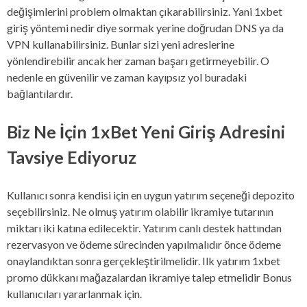
değişimlerini problem olmaktan çıkarabilirsiniz. Yani 1xbet
giriş yöntemi nedir diye sormak yerine doğrudan DNS ya da
VPN kullanabilirsiniz. Bunlar sizi yeni adreslerine
yönlendirebilir ancak her zaman başarı getirmeyebilir. O
nedenle en güvenilir ve zaman kayıpsız yol buradaki
bağlantılardır.
Biz Ne İçin 1xBet Yeni Giriş Adresini
Tavsiye Ediyoruz
Kullanıcı sonra kendisi için en uygun yatırım seçeneği depozito
seçebilirsiniz. Ne olmuş yatırım olabilir ikramiye tutarının
miktarı iki katına edilecektir. Yatırım canlı destek hattından
rezervasyon ve ödeme sürecinden yapılmalıdır önce ödeme
onaylandıktan sonra gerçekleştirilmelidir. Ilk yatırım 1xbet
promo dükkanı mağazalardan ikramiye talep etmelidir Bonus
kullanıcıları yararlanmak için.