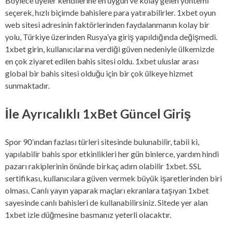
Böylece üyeler kendilerine en uygun ve kolay gelen yöntemi
seçerek, hızlı biçimde bahislere para yatırabilirler. 1xbet oyun
web sitesi adresinin faktörlerinden faydalanmanın kolay bir
yolu, Türkiye üzerinden Rusya’ya giriş yapıldığında değişmedi.
1xbet girin, kullanıcılarına verdiği güven nedeniyle ülkemizde
en çok ziyaret edilen bahis sitesi oldu. 1xbet uluslar arası
global bir bahis sitesi olduğu için bir çok ülkeye hizmet
sunmaktadır.
İle Ayrıcalıklı 1xBet Güncel Giriş
Spor 90’ından fazlası türleri sitesinde bulunabilir, tabii ki,
yapılabilir bahis spor etkinlikleri her gün binlerce, yardım hindi
pazarı rakiplerinin önünde birkaç adım olabilir 1xbet. SSL
sertifikası, kullanıcılara güven vermek büyük işaretlerinden biri
olması. Canlı yayın yaparak maçları ekranlara taşıyan 1xbet
sayesinde canlı bahisleri de kullanabilirsiniz. Sitede yer alan
1xbet izle düğmesine basmanız yeterli olacaktır.