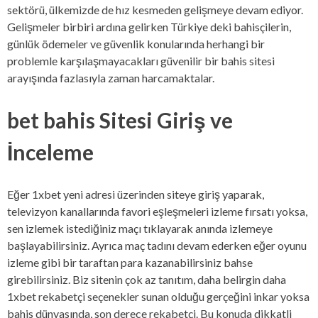
sektörü, ülkemizde de hız kesmeden gelişmeye devam ediyor.
Gelişmeler birbiri ardına gelirken Türkiye deki bahisçilerin,
günlük ödemeler ve güvenlik konularında herhangi bir
problemle karşılaşmayacakları güvenilir bir bahis sitesi
arayışında fazlasıyla zaman harcamaktalar.
bet bahis Sitesi Giriş ve
İnceleme
Eğer 1xbet yeni adresi üzerinden siteye giriş yaparak,
televizyon kanallarında favori eşleşmeleri izleme fırsatı yoksa,
sen izlemek istediğiniz maçı tıklayarak anında izlemeye
başlayabilirsiniz. Ayrıca maç tadını devam ederken eğer oyunu
izleme gibi bir taraftan para kazanabilirsiniz bahse
girebilirsiniz. Biz sitenin çok az tanıtım, daha belirgin daha
1xbet rekabetçi seçenekler sunan olduğu gerçeğini inkar yoksa
bahis dünyasında, son derece rekabetçi. Bu konuda dikkatli