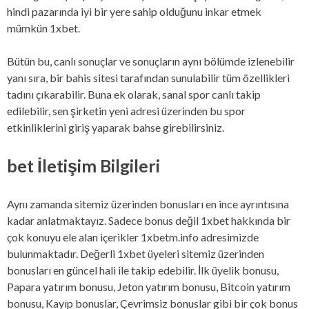
hindi pazarında iyi bir yere sahip olduğunu inkar etmek
mümkün 1xbet.
Bütün bu, canlı sonuçlar ve sonuçların aynı bölümde izlenebilir
yanı sıra, bir bahis sitesi tarafından sunulabilir tüm özellikleri
tadını çıkarabilir. Buna ek olarak, sanal spor canlı takip
edilebilir, sen şirketin yeni adresi üzerinden bu spor
etkinliklerini giriş yaparak bahse girebilirsiniz.
bet İletişim Bilgileri
Aynı zamanda sitemiz üzerinden bonusları en ince ayrıntısına
kadar anlatmaktayız. Sadece bonus değil 1xbet hakkında bir
çok konuyu ele alan içerikler 1xbetm.info adresimizde
bulunmaktadır. Değerli 1xbet üyeleri sitemiz üzerinden
bonusları en güncel hali ile takip edebilir. İlk üyelik bonusu,
Papara yatırım bonusu, Jeton yatırım bonusu, Bitcoin yatırım
bonusu, Kayıp bonuslar, Çevrimsiz bonuslar gibi bir çok bonus