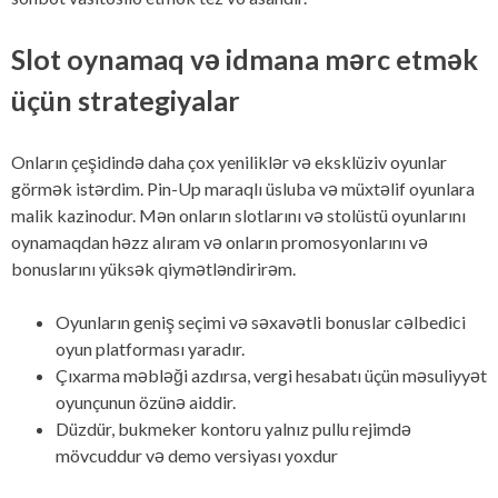
Slot oynamaq və idmana mərc etmək
üçün strategiyalar
Onların çeşidində daha çox yeniliklər və eksklüziv oyunlar
görmək istərdim. Pin-Up maraqlı üsluba və müxtəlif oyunlara
malik kazinodur. Mən onların slotlarını və stolüstü oyunlarını
oynamaqdan həzz alıram və onların promosyonlarını və
bonuslarını yüksək qiymətləndirirəm.
Oyunların geniş seçimi və səxavətli bonuslar cəlbedici
oyun platforması yaradır.
Çıxarma məbləği azdırsa, vergi hesabatı üçün məsuliyyət
oyunçunun özünə aiddir.
Düzdür, bukmeker kontoru yalnız pullu rejimdə
mövcuddur və demo versiyası yoxdur