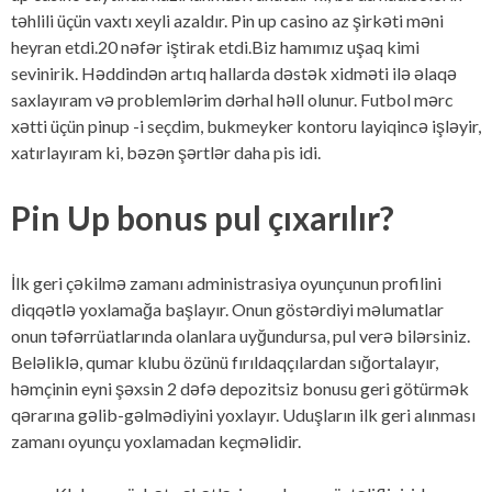
təhlili üçün vaxtı xeyli azaldır. Pin up casino az şirkəti məni
heyran etdi.20 nəfər iştirak etdi.Biz hamımız uşaq kimi
sevinirik. Həddindən artıq hallarda dəstək xidməti ilə əlaqə
saxlayıram və problemlərim dərhal həll olunur. Futbol mərc
xətti üçün pinup -i seçdim, bukmeyker kontoru layiqincə işləyir,
xatırlayıram ki, bəzən şərtlər daha pis idi.
Pin Up bonus pul çıxarılır?
İlk geri çəkilmə zamanı administrasiya oyunçunun profilini
diqqətlə yoxlamağa başlayır. Onun göstərdiyi məlumatlar
onun təfərrüatlarında olanlara uyğundursa, pul verə bilərsiniz.
Beləliklə, qumar klubu özünü fırıldaqçılardan sığortalayır,
həmçinin eyni şəxsin 2 dəfə depozitsiz bonusu geri götürmək
qərarına gəlib-gəlmədiyini yoxlayır. Uduşların ilk geri alınması
zamanı oyunçu yoxlamadan keçməlidir.