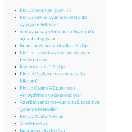
Pin Up bonus pul çıxarılır?
Pin Up kazino oyunlarını real pulla
oynaya bilərəmmi?
Slot oynamaq və idmana mərc etmək
üçün strategiyalar
Bonuslar və promo kodları Pin Up
Pin Up – rəsmi sayt onlayn oynayın,
bonus qazanın
İdman mərcləri Pin Up
Pin-Up Kazino necə əmanət edə
bilərəm?
Pin Up Casino AZ pulu necə
yerləşdirmək və çıxarmaq olar
Azərbaycanda mövcud olan Depozit və
Çıxarma Metodları
Pin Up Aviator Oyunu
Əlavə Pin-Up
Bukmeker rəyi Pin-Up