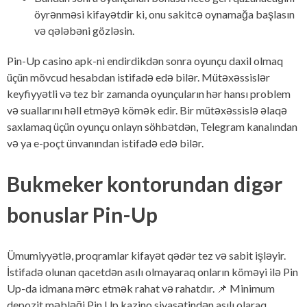
öyrənməsi kifayətdir ki, onu sakitcə oynamağa başlasın
və qələbəni gözləsin.
Pin-Up casino apk-ni endirdikdən sonra oyunçu daxil olmaq
üçün mövcud hesabdan istifadə edə bilər. Mütəxəssislər
keyfiyyətli və tez bir zamanda oyunçuların hər hansı problem
və suallarını həll etməyə kömək edir. Bir mütəxəssislə əlaqə
saxlamaq üçün oyunçu onlayn söhbətdən, Telegram kanalından
və ya e-poçt ünvanından istifadə edə bilər.
Bukmeker kontorundan digər
bonuslar Pin-Up
Ümumiyyətlə, proqramlar kifayət qədər tez və sabit işləyir.
İstifadə olunan qacetdən asılı olmayaraq onların köməyi ilə Pin
Up-da idmana mərc etmək rahat və rahatdır. 📌 Minimum
depozit məbləği Pin Up kazino siyasətindən asılı olaraq