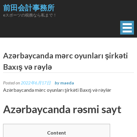
Skip
前田会計事務所
to
eスポーツの税務なら私まで！
content
Azərbaycanda mərc oyunları şirkəti
Baxış və rəylə
Posted on
2022年6月17日
by
maeda
Azərbaycanda mərc oyunları şirkəti Baxış və rəylər
Azərbaycanda rəsmi sayt
Content