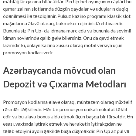
məbləğlər qazana biləcəklər. Pin Up bet oyunçunun rəyləri bu
qumar zalının slotlarında düzgün qaydalar və uduşların dəqiq
ödənilməsi ilə təsdiqlənir. Pulsuz kazino proqramı klassik slot
maşınlarına əlavə olaraq, bukmeker rejimini də ehtiva edir.
Bununla siz Pin Up- də idmana mərc edə və bununla da sevimli
idman növlərində qalib gələ bilərsiniz. Onu da qeyd etmək
lazımdır ki, onlayn kazino xüsusi olaraq mobil versiya üçün
promosyon kodları verir .
Azərbaycanda mövcud olan
Depozit və Çıxarma Metodları
Promosyon kodlarına əlavə olaraq , müntəzəm olaraq müxtəlif
rəsmlər təşkil edir. Hər bir promosyon unikal mükafat təklif
edir və bu əlavə bonus əldə etmək üçün başqa bir fürsətdir. Ən
əsası, vaxtında iştirak etmək və hərəkətin iştirakçıdan nə
tələb etdiyini aydın şəkildə başa düşməkdir. Pin Up az pul və