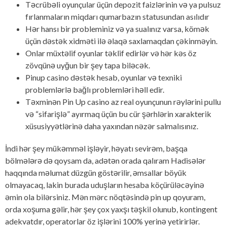
Təcrübəli oyunçular üçün depozit faizlərinin və ya pulsuz
fırlanmaların miqdarı qumarbazın statusundan asılıdır
Hər hansı bir probleminiz və ya sualınız varsa, kömək
üçün dəstək xidməti ilə əlaqə saxlamaqdan çəkinməyin.
Onlar müxtəlif oyunlar təklif edirlər və hər kəs öz
zövqünə uyğun bir şey tapa biləcək.
Pinup casino dəstək hesab, oyunlar və texniki
problemlərlə bağlı problemləri həll edir.
Təxminən Pin Up casino az real oyunçunun rəylərini pullu
və “sifarişlə” ayırmaq üçün bu cür şərhlərin xarakterik
xüsusiyyətlərinə daha yaxından nəzər salmalısınız.
İndi hər şey mükəmməl işləyir, həyatı sevirəm, başqa
bölmələrə də qoysam da, adətən orada qalıram Hadisələr
haqqında məlumat düzgün göstərilir, əmsallar böyük
olmayacaq, lakin burada uduşların hesaba köçürüləcəyinə
əmin ola bilərsiniz. Mən mərc nöqtəsində pin up qoyuram,
orda xoşuma gəlir, hər şey çox yaxşı təşkil olunub, kontingent
adekvatdır, operatorlar öz işlərini 100% yerinə yetirirlər.