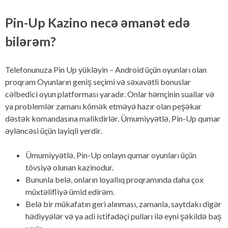
Pin-Up Kazino necə əmanət edə
bilərəm?
Telefonunuza Pin Up yükləyin – Android üçün oyunları olan
proqram Oyunların geniş seçimi və səxavətli bonuslar
cəlbedici oyun platforması yaradır. Onlar həmçinin suallar və
ya problemlər zamanı kömək etməyə hazır olan peşəkar
dəstək komandasına malikdirlər. Ümumiyyətlə, Pin-Up qumar
əyləncəsi üçün layiqli yerdir.
Ümumiyyətlə, Pin-Up onlayn qumar oyunları üçün
tövsiyə olunan kazinodur.
Bununla belə, onların loyallıq proqramında daha çox
müxtəlifliyə ümid edirəm.
Belə bir mükafatın geri alınması, zamanla, saytdakı digər
hədiyyələr və ya adi istifadəçi pulları ilə eyni şəkildə baş