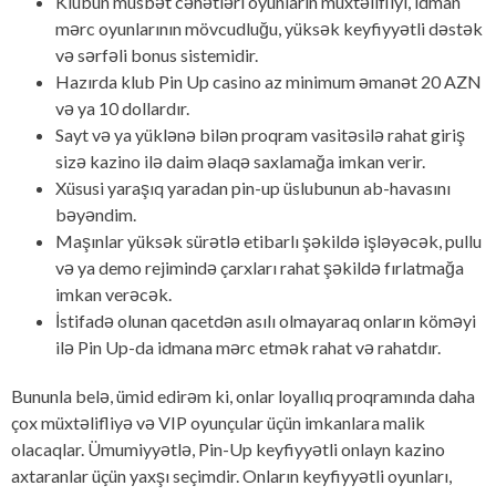
Klubun müsbət cəhətləri oyunların müxtəlifliyi, idman
mərc oyunlarının mövcudluğu, yüksək keyfiyyətli dəstək
və sərfəli bonus sistemidir.
Hazırda klub Pin Up casino az minimum əmanət 20 AZN
və ya 10 dollardır.
Sayt və ya yüklənə bilən proqram vasitəsilə rahat giriş
sizə kazino ilə daim əlaqə saxlamağa imkan verir.
Xüsusi yaraşıq yaradan pin-up üslubunun ab-havasını
bəyəndim.
Maşınlar yüksək sürətlə etibarlı şəkildə işləyəcək, pullu
və ya demo rejimində çarxları rahat şəkildə fırlatmağa
imkan verəcək.
İstifadə olunan qacetdən asılı olmayaraq onların köməyi
ilə Pin Up-da idmana mərc etmək rahat və rahatdır.
Bununla belə, ümid edirəm ki, onlar loyallıq proqramında daha
çox müxtəlifliyə və VIP oyunçular üçün imkanlara malik
olacaqlar. Ümumiyyətlə, Pin-Up keyfiyyətli onlayn kazino
axtaranlar üçün yaxşı seçimdir. Onların keyfiyyətli oyunları,