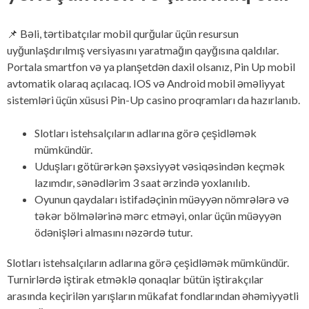
📌 Bəli, tərtibatçılar mobil qurğular üçün resursun
uyğunlaşdırılmış versiyasını yaratmağın qayğısına qaldılar.
Portala smartfon və ya planşetdən daxil olsanız, Pin Up mobil
avtomatik olaraq açılacaq. IOS və Android mobil əməliyyat
sistemləri üçün xüsusi Pin-Up casino proqramları da hazırlanıb.
Slotları istehsalçıların adlarına görə çeşidləmək
mümkündür.
Uduşları götürərkən şəxsiyyət vəsiqəsindən keçmək
lazımdır, sənədlərim 3 saat ərzində yoxlanılıb.
Oyunun qaydaları istifadəçinin müəyyən nömrələrə və
təkər bölmələrinə mərc etməyi, onlar üçün müəyyən
ödənişləri almasını nəzərdə tutur.
Slotları istehsalçıların adlarına görə çeşidləmək mümkündür.
Turnirlərdə iştirak etməklə qonaqlar bütün iştirakçılar
arasında keçirilən yarışların mükafat fondlarından əhəmiyyətli