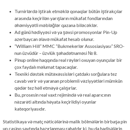
Turnirlərdə iştirak etməklə qonaqlar bütün iştirakçılar
arasında keçirilən yarışların mükafat fondlarından
əhəmiyyətli məbləğlər qazana biləcəklər.
Ad günü hədiyyəsi və ya şəxsi promosyonlar Pin-Up
azerbaycan əlavə mükafat hesab olunur.
“William Hill” MMC “Bukmekerlər Assosiasiyası” SRO-
nun üzvüdür – üzvlük şəhadətnaməsi № 8.
Pinup online haqqında real rəyləri oxuyan oyunçular bir
çox faydalı məlumat tapacaqlar.
Texniki dəstək mütəxəssisləri çatdakı sorğulara tez
cavab verir və yaranan problemli vəziyyətləri mümkün
qədər tez həll etməyə çalışırlar.
Bu, prosesin real vaxt rejimində və real aparıcının
nəzarəti altında həyata keçirildiyi oyunlar
kateqoriyasıdır.
Statistikaya və matç nəticələrinə malik bölmələrin birbaşa pin
up casino saytında hazırlanması rahatdır ki, bu da hadisələrin