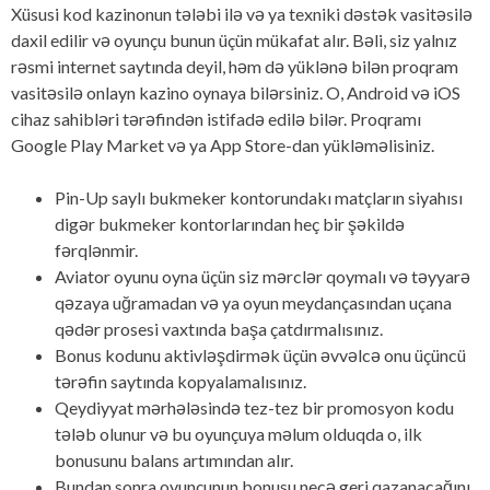
Xüsusi kod kazinonun tələbi ilə və ya texniki dəstək vasitəsilə
daxil edilir və oyunçu bunun üçün mükafat alır. Bəli, siz yalnız
rəsmi internet saytında deyil, həm də yüklənə bilən proqram
vasitəsilə onlayn kazino oynaya bilərsiniz. O, Android və iOS
cihaz sahibləri tərəfindən istifadə edilə bilər. Proqramı
Google Play Market və ya App Store-dan yükləməlisiniz.
Pin-Up saylı bukmeker kontorundakı matçların siyahısı
digər bukmeker kontorlarından heç bir şəkildə
fərqlənmir.
Aviator oyunu oyna üçün siz mərclər qoymalı və təyyarə
qəzaya uğramadan və ya oyun meydançasından uçana
qədər prosesi vaxtında başa çatdırmalısınız.
Bonus kodunu aktivləşdirmək üçün əvvəlcə onu üçüncü
tərəfin saytında kopyalamalısınız.
Qeydiyyat mərhələsində tez-tez bir promosyon kodu
tələb olunur və bu oyunçuya məlum olduqda o, ilk
bonusunu balans artımından alır.
Bundan sonra oyunçunun bonusu necə geri qazanacağını