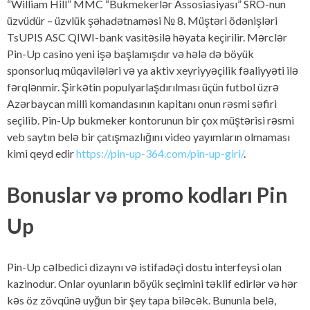
“William Hill” MMC “Bukmekerlər Assosiasiyası” SRO-nun
üzvüdür – üzvlük şəhadətnaməsi № 8. Müştəri ödənişləri
TsUPIS ASC QIWI-bank vasitəsilə həyata keçirilir. Mərclər
Pin-Up casino yeni işə başlamışdır və hələ də böyük
sponsorluq müqavilələri və ya aktiv xeyriyyəçilik fəaliyyəti ilə
fərqlənmir. Şirkətin populyarlaşdırılması üçün futbol üzrə
Azərbaycan milli komandasının kapitanı onun rəsmi səfiri
seçilib. Pin-Up bukmeker kontorunun bir çox müştərisi rəsmi
veb saytın belə bir çatışmazlığını video yayımların olmaması
kimi qeyd edir
https://pin-up-364.com/pin-up-giri/
.
Bonuslar və promo kodları Pin
Up
Pin-Up cəlbedici dizaynı və istifadəçi dostu interfeysi olan
kazinodur. Onlar oyunların böyük seçimini təklif edirlər və hər
kəs öz zövqünə uyğun bir şey tapa biləcək. Bununla belə,