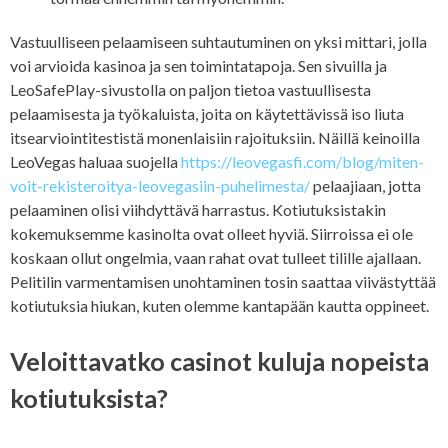
Vastuulliseen pelaamiseen suhtautuminen on yksi mittari, jolla
voi arvioida kasinoa ja sen toimintatapoja. Sen sivuilla ja
LeoSafePlay-sivustolla on paljon tietoa vastuullisesta
pelaamisesta ja työkaluista, joita on käytettävissä iso liuta
itsearviointitestistä monenlaisiin rajoituksiin. Näillä keinoilla
LeoVegas haluaa suojella
https://leovegasfi.com/blog/miten-
voit-rekisteroitya-leovegasiin-puhelimesta/
pelaajiaan, jotta
pelaaminen olisi viihdyttävä harrastus. Kotiutuksistakin
kokemuksemme kasinolta ovat olleet hyviä. Siirroissa ei ole
koskaan ollut ongelmia, vaan rahat ovat tulleet tilille ajallaan.
Pelitilin varmentamisen unohtaminen tosin saattaa viivästyttää
kotiutuksia hiukan, kuten olemme kantapään kautta oppineet.
Veloittavatko casinot kuluja nopeista
kotiutuksista?