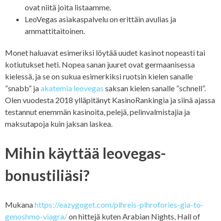
ovat niitä joita listaamme.
LeoVegas asiakaspalvelu on erittäin avulias ja
ammattitaitoinen.
Monet haluavat esimeriksi löytää uudet kasinot nopeasti tai
kotiutukset heti. Nopea sanan juuret ovat germaanisessa
kielessä, ja se on sukua esimerkiksi ruotsin kielen sanalle
”snabb” ja
akatemia leovegas
saksan kielen sanalle ”schnell”.
Olen vuodesta 2018 ylläpitänyt KasinoRankingia ja siinä ajassa
testannut enemmän kasinoita, pelejä, pelinvalmistajia ja
maksutapoja kuin jaksan laskea.
Mihin käyttää leovegas-
bonustiliäsi?
Mukana
https://eazygoget.com/plhreis-plhrofories-gia-to-
genoshmo-viagra/
on hittejä kuten Arabian Nights, Hall of