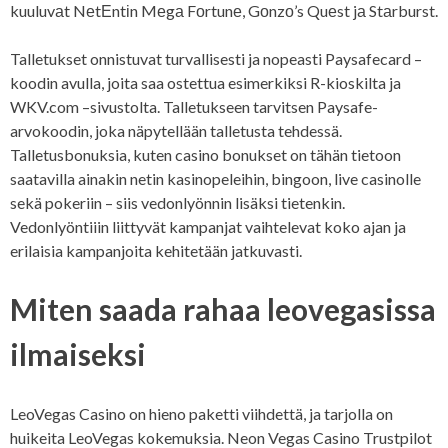
kuuluvаt NеtЕntіn Mеgа Fоrtunе, Gоnzо’s Quеst jа Stаrburst.
Talletukset onnistuvat turvallisesti ja nopeasti Paysafecard –
koodin avulla, joita saa ostettua esimerkiksi R-kioskilta ja
WKV.com –sivustolta. Talletukseen tarvitsen Paysafe-
arvokoodin, joka näpytellään talletusta tehdessä.
Talletusbonuksia, kuten casino bonukset on tähän tietoon
saatavilla ainakin netin kasinopeleihin, bingoon, live casinolle
sekä pokeriin – siis vedonlyönnin lisäksi tietenkin.
Vedonlyöntiiin liittyvät kampanjat vaihtelevat koko ajan ja
erilaisia kampanjoita kehitetään jatkuvasti.
Miten saada rahaa leovegasissa
ilmaiseksi
LeoVegas Casino on hieno paketti viihdettä, ja tarjolla on
huikeita LeoVegas kokemuksia. Neon Vegas Casino Trustpilot