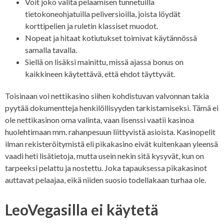
Voit joko valita pelaamisen tunnetuilla
tietokoneohjatuilla peliversioilla, joista löydät
korttipelien ja ruletin klassiset muodot.
Nopeat ja hitaat kotiutukset toimivat käytännössä
samalla tavalla.
Siellä on lisäksi mainittu, missä ajassa bonus on
kaikkineen käytettävä, että ehdot täyttyvät.
Toisinaan voi nettikasino siihen kohdistuvan valvonnan takia
pyytää dokumentteja henkilöllisyyden tarkistamiseksi. Tämä ei
ole nettikasinon oma valinta, vaan lisenssi vaatii kasinoa
huolehtimaan mm. rahanpesuun liittyvistä asioista. Kasinopelit
ilman rekisteröitymistä eli pikakasino eivät kuitenkaan yleensä
vaadi heti lisätietoja, mutta usein nekin sitä kysyvät, kun on
tarpeeksi pelattu ja nostettu. Joka tapauksessa pikakasinot
auttavat pelaajaa, eikä niiden suosio todellakaan turhaa ole.
LeoVegasilla ei käytetä