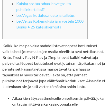
Kuinka nostaa rahaa leovegasilta
puhelinkortillesi?
LeoVegas kotiutus, nosto ja talletus
LeoVegas Kokemuksia ja arvostelu 1000
Bonus + 25 käteiskierrosta
Kaikki kolme palvelua mahdollistavat nopeat kotiutukset
vaikka heti, joten maksujen osalta oleellista ovat nettikasinot.
Brite, Trustly Pay N Play ja Zimpler ovat kaikki valvottuja
palveluita. Nopeat kotiutukset ovat jotain, mitä pikakasinot ja
perinteiset kasinot netissä mainostavat tai parhaassa
tapauksessa myös tarjoavat. Fakta on, että parhaat
pikakasinot tarjoavat jopa välittömät kotiutukset. Aina näin ei
kuitenkaan ole, ja sitä varten tämä sivu onkin luotu.
Aikaa kierrätysvaatimukselle on seitsemän päivää, joka
on täysin riittävä aika kasinobonukselle.