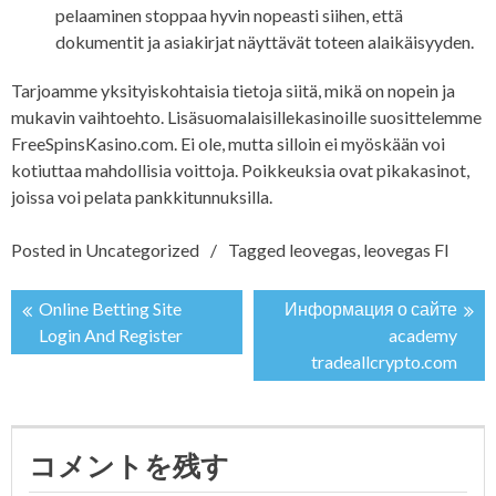
pelaaminen stoppaa hyvin nopeasti siihen, että
dokumentit ja asiakirjat näyttävät toteen alaikäisyyden.
Tarjoamme yksityiskohtaisia tietoja siitä, mikä on nopein ja
mukavin vaihtoehto. Lisäsuomalaisillekasinoille suosittelemme
FreeSpinsKasino.com. Ei ole, mutta silloin ei myöskään voi
kotiuttaa mahdollisia voittoja. Poikkeuksia ovat pikakasinot,
joissa voi pelata pankkitunnuksilla.
Posted in
Uncategorized
Tagged
leovegas
,
leovegas FI
Online Betting Site
Информация о сайте
投
Login And Register
academy
tradeallcrypto.com
稿
ナ
コメントを残す
ビ