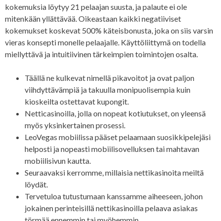
kokemuksia löytyy 21 pelaajan suusta, ja palaute ei ole
mitenkään yllättävää. Oikeastaan kaikki negatiiviset
kokemukset koskevat 500% käteisbonusta, joka on siis varsin
vieras konsepti monelle pelaajalle. Käyttöliittymä on todella
miellyttävä ja intuitiivinen tärkeimpien toimintojen osalta.
Täällä ne kulkevat nimellä pikavoitot ja ovat paljon
viihdyttävämpiä ja takuulla monipuolisempia kuin
kioskeilta ostettavat kupongit.
Netticasinoilla, jolla on nopeat kotiutukset, on yleensä
myös yksinkertainen prosessi.
LeoVegas mobiilissa pääset pelaamaan suosikkipelejäsi
helposti ja nopeasti mobiilisovelluksen tai mahtavan
mobiilisivun kautta.
Seuraavaksi kerromme, millaisia nettikasinoita meiltä
löydät.
Tervetuloa tutustumaan kanssamme aiheeseen, johon
jokainen perinteisillä nettikasinoilla pelaava asiakas
törmää ennemmin tai myöhemmin.