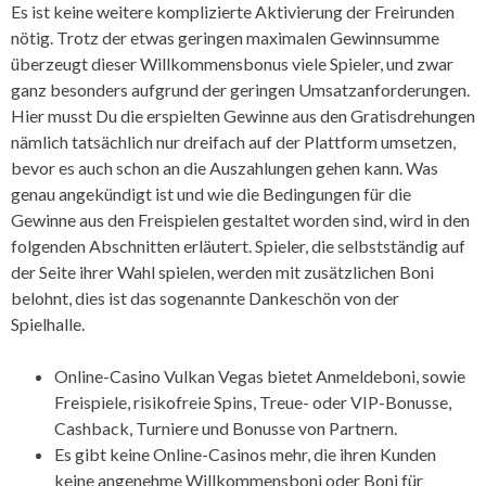
Es ist keine weitere komplizierte Aktivierung der Freirunden
nötig. Trotz der etwas geringen maximalen Gewinnsumme
überzeugt dieser Willkommensbonus viele Spieler, und zwar
ganz besonders aufgrund der geringen Umsatzanforderungen.
Hier musst Du die erspielten Gewinne aus den Gratisdrehungen
nämlich tatsächlich nur dreifach auf der Plattform umsetzen,
bevor es auch schon an die Auszahlungen gehen kann. Was
genau angekündigt ist und wie die Bedingungen für die
Gewinne aus den Freispielen gestaltet worden sind, wird in den
folgenden Abschnitten erläutert. Spieler, die selbstständig auf
der Seite ihrer Wahl spielen, werden mit zusätzlichen Boni
belohnt, dies ist das sogenannte Dankeschön von der
Spielhalle.
Online-Casino Vulkan Vegas bietet Anmeldeboni, sowie
Freispiele, risikofreie Spins, Treue- oder VIP-Bonusse,
Cashback, Turniere und Bonusse von Partnern.
Es gibt keine Online-Casinos mehr, die ihren Kunden
keine angenehme Willkommensboni oder Boni für