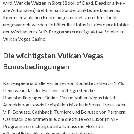
wird. Wer die Walzen in Slots (Book of Dead, Dead or alive –
alle Automaten) dreht, erhält Sonderpunkte. Sie können auf
Ihrem persönlichen Konto angesammelt / in echtes Geld
umgewandelt werden. Je höher Ihr Status ist, desto profitabler
der Wechselkurs. VIP-Programm ermutigt aktive Spieler im
Vulkan Vegas Casino.
Die wichtigsten Vulkan Vegas
Bonusbedingungen
Kartenspiele und alle Varianten von Roulette zählen zu 15%.
Denn wenn das der Fall sein sollte, greifen die
Bonusbedingungen. Online-Casino Vulkan Vegas bietet
Anmeldeboni, sowie Freispiele, risikofreie Spins, Treue- oder
VIP-Bonusse, Cashback, Turniere und Bonusse von Partnern.
Cashback bekommen alle, die die Stufe von Luxor im VIP
Programm erreichen, ebenfalls muss die Höhe der
wöchentlichen Einzahlungen ohne erhaltenen