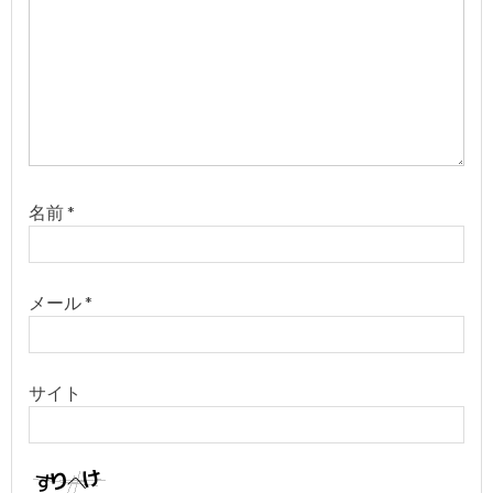
ン
名前
*
メール
*
サイト