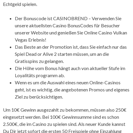
Echtgeld spielen.
Der Bonuscode ist CASINOBREND – Verwenden Sie
unsere aktuellsten Casino BonusCodes für Besucher
unserer Website und genießen Sie Online Casino Vulkan
Vegas Erlebnis!
Das Beste an der Promotion ist, dass Sie einfach nur das
Spiel Dead or Alive 2 starten müssen, um an die
Gratisspins zu gelangen.
Die Höhe vom Bonus hängt auch von aktueller Stufe im
Loyalitäts programm ab.
Wenn es um die Auswahl eines neuen Online-Casinos
geht, ist es wichtig, die angebotenen Promos und eigenes
Ziel zu berücksichtigen.
Um 10€ Gewinn ausgezahlt zu bekommen, müssen also 250€
eingesetzt werden. Bei 100€ Gewinnsumme sind es schon
2.500€, die im Casino zu spielen sind. Als neuer Kunde kannst
Du Dir jetzt sofort die ersten 50 Freispiele ohne Einzahlung