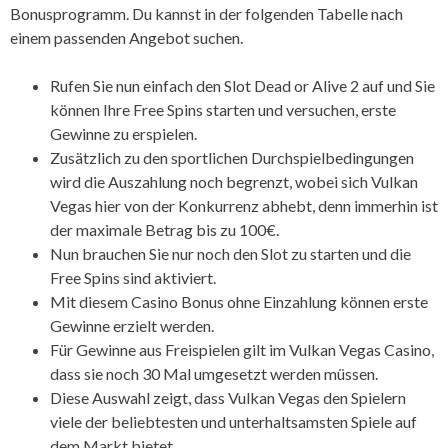
Bonusprogramm. Du kannst in der folgenden Tabelle nach
einem passenden Angebot suchen.
Rufen Sie nun einfach den Slot Dead or Alive 2 auf und Sie
können Ihre Free Spins starten und versuchen, erste
Gewinne zu erspielen.
Zusätzlich zu den sportlichen Durchspielbedingungen
wird die Auszahlung noch begrenzt, wobei sich Vulkan
Vegas hier von der Konkurrenz abhebt, denn immerhin ist
der maximale Betrag bis zu 100€.
Nun brauchen Sie nur noch den Slot zu starten und die
Free Spins sind aktiviert.
Mit diesem Casino Bonus ohne Einzahlung können erste
Gewinne erzielt werden.
Für Gewinne aus Freispielen gilt im Vulkan Vegas Casino,
dass sie noch 30 Mal umgesetzt werden müssen.
Diese Auswahl zeigt, dass Vulkan Vegas den Spielern
viele der beliebtesten und unterhaltsamsten Spiele auf
dem Markt bietet.