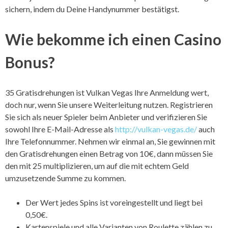
sichern, indem du Deine Handynummer bestätigst.
Wie bekomme ich einen Casino
Bonus?
35 Gratisdrehungen ist Vulkan Vegas Ihre Anmeldung wert,
doch nur, wenn Sie unsere Weiterleitung nutzen. Registrieren
Sie sich als neuer Spieler beim Anbieter und verifizieren Sie
sowohl Ihre E-Mail-Adresse als
http://vulkan-vegas.de/
auch
Ihre Telefonnummer. Nehmen wir einmal an, Sie gewinnen mit
den Gratisdrehungen einen Betrag von 10€, dann müssen Sie
den mit 25 multiplizieren, um auf die mit echtem Geld
umzusetzende Summe zu kommen.
Der Wert jedes Spins ist voreingestellt und liegt bei
0,50€.
Kartenspiele und alle Varianten von Roulette zählen zu