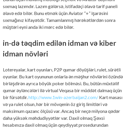
sıxmaq lazımdır. Lazım gələrsə, istifadəçi əlavə tarif paneli
əlavə edə bilər. Bunu etmək üçün Aviator “+” işarəsini
sıxmağınız kifayətdir. Tamamlanmış hərəkətlərdən sonra
müştəri eyni anda iki mərc edə bilər.
in-də təqdim edilən idman və kiber
idman növləri
Lotereyalar, kart oyunları, P2P qumar döyüşləri, rulet, sürətli
oyunlar. Bu kart oyununun onlarla ən məşhur növlərini özündə
birləşdirən ayrıca böyük poker bölməsi. Bu, bütün müxtəlif
qumar əyləncələri ilə virtual Veqasa bir müddət dalmaq üçün
bir fürsətdir.
http://www.1win-azerbaijan2.com/
Kart masası
və ya rulet olsun, hər bir mövqenin öz giriş limitləri və
maksimum qazanc ölçüsü var. Ancaq bir neçə milyona qədər
daha yüksək məhdudiyyətlər var. Daxil olmaq Şəxsi
hesabınıza daxil olmaq üçün qeydiyyat prosedurundan