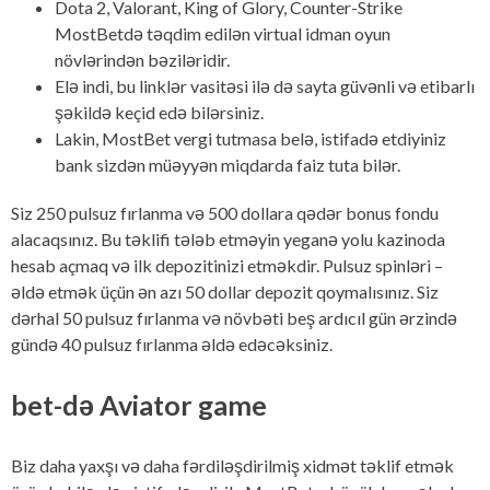
Dota 2, Valorant, King of Glory, Counter-Strike
MostBetdə təqdim edilən virtual idman oyun
növlərindən bəziləridir.
Elə indi, bu linklər vasitəsi ilə də sayta güvənli və etibarlı
şəkildə keçid edə bilərsiniz.
Lakin, MostBet vergi tutmasa belə, istifadə etdiyiniz
bank sizdən müəyyən miqdarda faiz tuta bilər.
Siz 250 pulsuz fırlanma və 500 dollara qədər bonus fondu
alacaqsınız. Bu təklifi tələb etməyin yeganə yolu kazinoda
hesab açmaq və ilk depozitinizi etməkdir. Pulsuz spinləri –
əldə etmək üçün ən azı 50 dollar depozit qoymalısınız. Siz
dərhal 50 pulsuz fırlanma və növbəti beş ardıcıl gün ərzində
gündə 40 pulsuz fırlanma əldə edəcəksiniz.
bet-də Aviator game
Biz daha yaxşı və daha fərdiləşdirilmiş xidmət təklif etmək