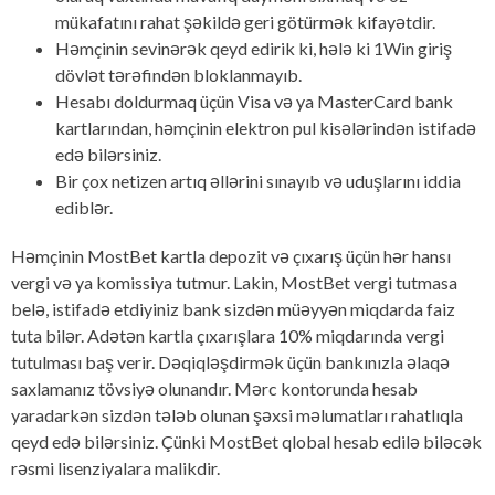
mükafatını rahat şəkildə geri götürmək kifayətdir.
Həmçinin sevinərək qeyd edirik ki, hələ ki 1Win giriş
dövlət tərəfindən bloklanmayıb.
Hesabı doldurmaq üçün Visa və ya MasterCard bank
kartlarından, həmçinin elektron pul kisələrindən istifadə
edə bilərsiniz.
Bir çox netizen artıq əllərini sınayıb və uduşlarını iddia
ediblər.
Həmçinin MostBet kartla depozit və çıxarış üçün hər hansı
vergi və ya komissiya tutmur. Lakin, MostBet vergi tutmasa
belə, istifadə etdiyiniz bank sizdən müəyyən miqdarda faiz
tuta bilər. Adətən kartla çıxarışlara 10% miqdarında vergi
tutulması baş verir. Dəqiqləşdirmək üçün bankınızla əlaqə
saxlamanız tövsiyə olunandır. Mərc kontorunda hesab
yaradarkən sizdən tələb olunan şəxsi məlumatları rahatlıqla
qeyd edə bilərsiniz. Çünki MostBet qlobal hesab edilə biləcək
rəsmi lisenziyalara malikdir.