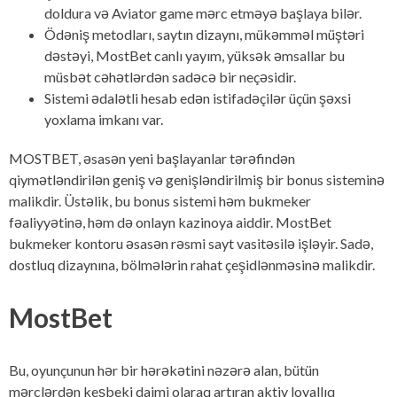
doldura və Aviator game mərc etməyə başlaya bilər.
Ödəniş metodları, saytın dizaynı, mükəmməl müştəri
dəstəyi, MostBet canlı yayım, yüksək əmsallar bu
müsbət cəhətlərdən sadəcə bir neçəsidir.
Sistemi ədalətli hesab edən istifadəçilər üçün şəxsi
yoxlama imkanı var.
MOSTBET, əsasən yeni başlayanlar tərəfindən
qiymətləndirilən geniş və genişləndirilmiş bir bonus sisteminə
malikdir. Üstəlik, bu bonus sistemi həm bukmeker
fəaliyyətinə, həm də onlayn kazinoya aiddir. MostBet
bukmeker kontoru əsasən rəsmi sayt vasitəsilə işləyir. Sadə,
dostluq dizaynına, bölmələrin rahat çeşidlənməsinə malikdir.
MostBet
Bu, oyunçunun hər bir hərəkətini nəzərə alan, bütün
mərclərdən keşbeki daimi olaraq artıran aktiv loyallıq