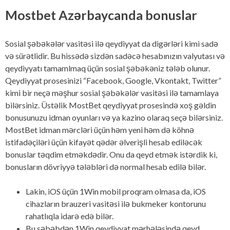
Mostbet Azərbaycanda bonuslar
Sosial şəbəkələr vasitəsi ilə qeydiyyat da digərləri kimi sadə
və sürətlidir. Bu hissədə sizdən sadəcə hesabınızın valyutası və
qeydiyyatı tamamlmaq üçün sosial şəbəkəniz tələb olunur.
Qeydiyyat prosesinizi “Facebook, Google, Vkontakt, Twitter”
kimi bir neçə məşhur sosial şəbəkələr vasitəsi ilə tamamlaya
bilərsiniz. Üstəlik MostBet qeydiyyat prosesində xoş gəldin
bonusunuzu idman oyunları və ya kazino olaraq seçə bilərsiniz.
MostBet idman mərcləri üçün həm yeni həm də köhnə
istifadəçiləri üçün kifayət qədər əlverişli hesab ediləcək
bonuslar təqdim etməkdədir. Onu da qeyd etmək istərdik ki,
bonusların dövriyyə tələbləri də normal hesab edilə bilər.
Lakin, iOS üçün 1Win mobil proqram olmasa da, iOS
cihazların brauzeri vasitəsi ilə bukmeker kontorunu
rahatlıqla idarə edə bilər.
Bu səbəbdən 1Win qeydiyyat mərhələsində qeyd