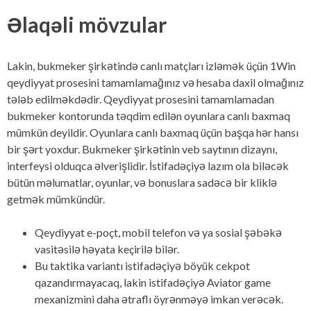
Əlaqəli mövzular
Lakin, bukmeker şirkətində canlı matçları izləmək üçün 1Win
qeydiyyat prosesini tamamlamağınız və hesaba daxil olmağınız
tələb edilməkdədir. Qeydiyyat prosesini tamamlamadan
bukmeker kontorunda təqdim edilən oyunlara canlı baxmaq
mümkün deyildir. Oyunlara canlı baxmaq üçün başqa hər hansı
bir şərt yoxdur. Bukmeker şirkətinin veb saytının dizaynı,
interfeysi olduqca əlverişlidir. İstifadəçiyə lazım ola biləcək
bütün məlumatlar, oyunlar, və bonuslara sadəcə bir kliklə
getmək mümkündür.
Qeydiyyat e-poçt, mobil telefon və ya sosial şəbəkə
vasitəsilə həyata keçirilə bilər.
Bu taktika variantı istifadəçiyə böyük cekpot
qazandırmayacaq, lakin istifadəçiyə Aviator game
mexanizmini daha ətraflı öyrənməyə imkan verəcək.