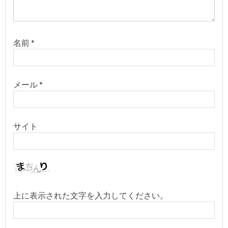
名前
*
メール
*
サイト
上に表示された文字を入力してください。