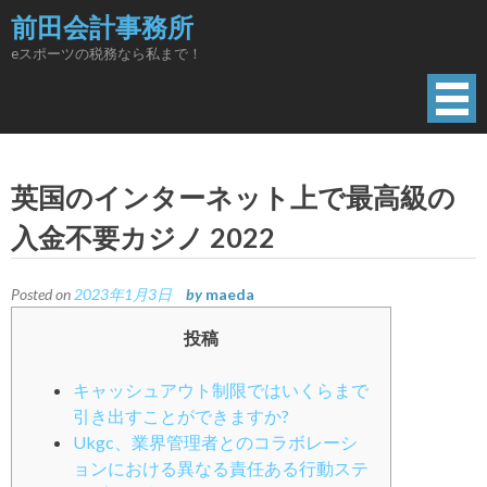
Skip
前田会計事務所
to
eスポーツの税務なら私まで！
content
英国のインターネット上で最高級の
入金不要カジノ 2022
Posted on
2023年1月3日
by
maeda
投稿
キャッシュアウト制限ではいくらまで
引き出すことができますか?
Ukgc、業界管理者とのコラボレーシ
ョンにおける異なる責任ある行動ステ